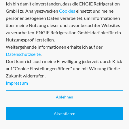
zuverlässige Kühlung im
Ich bin damit einverstanden, dass die ENGIE Refrigeration
Krankenhaus
GmbH zu Analysezwecken
Cookies
einsetzt und meine
personenbezogenen Daten verarbeitet, um Informationen
Ob bei der Klimatisierung im OP, der
über meine Nutzung dieser und zuvor besuchter Websites
Kältebereitstellung für medizinische Geräte oder der
zu verarbeiten. ENGIE Refrigeration GmbH darf hierfür ein
Temperierung von Patientenzimmern: Eine effiziente
Nutzungsprofil erstellen.
Kühlung ist im Krankenhaus unverzichtbar. Dank
Weitergehende Informationen erhalte ich auf der
unserer QUANTUM-Water-Kältemaschinen
Datenschutzseite
.
funktioniert diese in einer großen Schweizer Klinik
Dort kann ich auch meine Einwilligung jederzeit durch Klick
einwandfrei.
auf "Cookie Einstellungen öffnen" und mit Wirkung für die
Zukunft widerrufen.
Impressum
Ablehnen
Akzeptieren