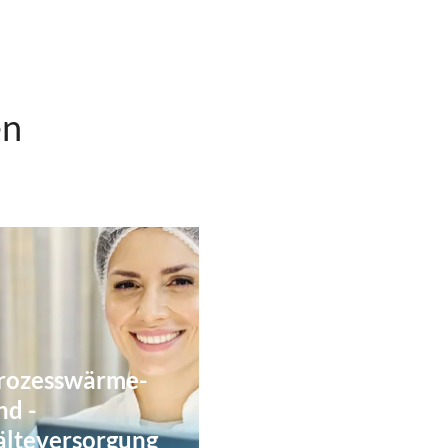
en
rozesswärme-
nd -
älteversorgung