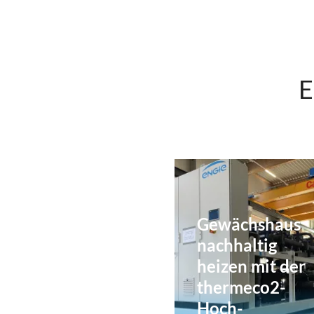
E
Gewächshaus
nachhaltig
heizen mit der
thermeco2-
Hoch-