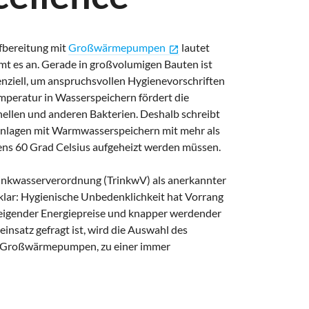
fbereitung mit
Großwärmepumpen
lautet
open_in_new
mt es an. Gerade in großvolumigen Bauten ist
enziell, um anspruchsvollen Hygienevorschriften
emperatur in Wasserspeichern fördert die
ellen und anderen Bakterien. Deshalb schreibt
nlagen mit Warmwasserspeichern mit mehr als
tens 60 Grad Celsius aufgeheizt werden müssen.
inkwasserverordnung (TrinkwV) als anerkannter
klar: Hygienische Unbedenklichkeit hat Vorrang
teigender Energiepreise und knapper werdender
einsatz gefragt ist, wird die Auswahl des
n Großwärmepumpen, zu einer immer