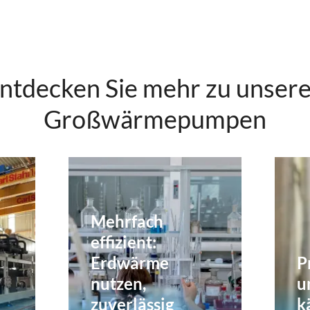
ntdecken Sie mehr zu unser
Großwärmepumpen
Mehrfach
effizient:
Erdwärme
P
nutzen,
u
zuverlässig
k