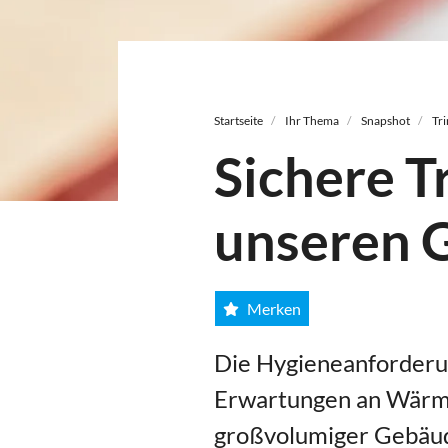
Pfadnavigation
Startseite
Ihr Thema
Snapshot
Tr
Sichere T
unseren
Merken
Die Hygieneanforderun
Erwartungen an Wärme
großvolumiger Gebäud