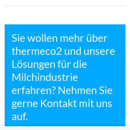
Sie wollen mehr über
thermeco2 und unsere
Lösungen für die
Milchindustrie
erfahren? Nehmen Sie
gerne Kontakt mit uns
auf.