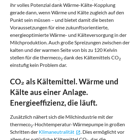
ihr volles Potenzial dank Wärme-Kälte-Kopplung
gerade dann, wenn Wärme und Kälte zugleich auf den
Punkt sein müssen – und bietet damit die besten
Voraussetzungen für eine zukunftsorientierte,
energieoptimierte Wärme- und Kälteversorgung in der
Milchproduktion. Auch große Spreizungen zwischen der
kalten und der warmen Seite von bis zu 120 Kelvin
stellen für die thermeco
dank des Kältemittels CO
2
2
einstufig kein Problem dar.
CO₂ als Kältemittel. Wärme und
Kälte aus einer Anlage.
Energieeffizienz, die läuft.
Zusätzlich nähert sich die Milchindustrie mit der
thermeco
-Hochtemperatur-Wärmepumpe in großen
2
Schritten der
Klimaneutralität
. Dies ermöglicht vor
open_in_new
allem das natürliche Kältemittel CO
, das die