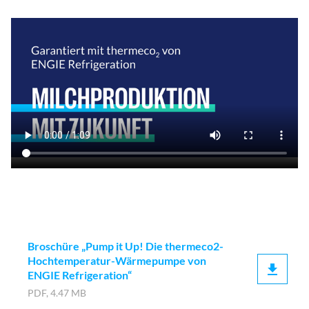
Broschüre „Pump it Up! Die thermeco2-
Hochtemperatur-Wärmepumpe von
ENGIE Refrigeration“
PDF, 4.47 MB