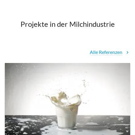
Projekte in der Milchindustrie
Alle Referenzen
chevron_right