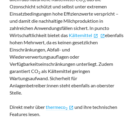
2
Ozonschicht schützt und selbst unter extremen
Einsatzbedingungen hohe Effizienzwerte verspricht –
und damit die nachhaltige Milchproduktion in
zahlreichen Anwendungsfällen sichert. In puncto
Wirtschaftlichkeit
bietet das
Kältemittel
ebenfalls
open_in_new
open_in_new
hohen
Mehrwert, da es keinen gesetzlichen
Einschränkungen, Abfall- und
Wiederverwertungsauflagen oder
Verfügbarkeitseinschränkungen unterliegt. Zudem
garantiert CO
als Kältemittel geringen
2
Wartungsaufwand. Sicherheit für
Anlagenbetreiber:innen steht ebenfalls an oberster
Stelle.
Direkt mehr über
thermeco
und ihre technischen
open_in_new
2
Features lesen.