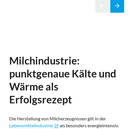
arrow_back
arrow_forward
Previous
Next
Milchindustrie:
punktgenaue Kälte und
Wärme als
Erfolgsrezept
Die Herstellung von Milcherzeugnissen gilt in der
Lebensmittelindustrie
als besonders energieintensiv.
open_in_new