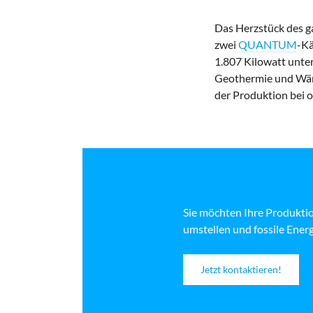
Das Herzstück des g
zwei
QUANTUM
-Kä
1.807 Kilowatt unte
Geothermie und Wär
der Produktion bei 
Sie möchten Ihre Produkt
umstellen und fossile Ener
Jetzt kontaktieren!