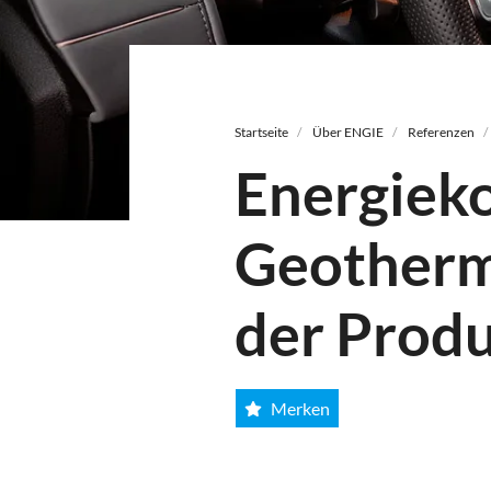
Pfadnavigation
Startseite
Über ENGIE
Referenzen
Energieko
Geotherm
der Prod
Merken