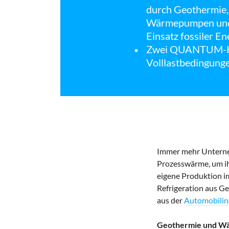
durch Geothermi
Wärmepumpen und d
Einsatz fossiler En
Zwei QUANTUM-Käl
Volllastbedingunge
Immer mehr Unterne
Prozesswärme, um ih
eigene Produktion i
Refrigeration aus 
aus der
Automobilin
Geothermie und W