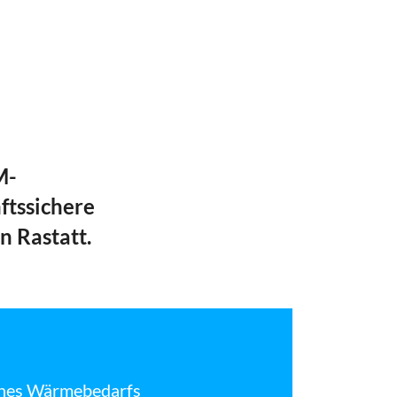
M-
ftssichere
n Rastatt.
eines Wärmebedarfs