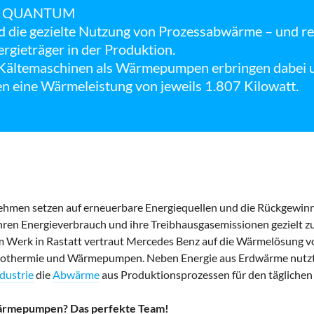
e, QUANTUM
ie gezielte Nutzung von Prozessabwärme – und red
ergieträger in der Produktion.
temaschinen als Wärmepumpen erbringen dabei u
n eine Wärmeleistung von jeweils 1.807 Kilowatt.
hmen setzen auf erneuerbare Energiequellen und die Rückgewin
ren Energieverbrauch und ihre Treibhausgasemissionen gezielt zu
m Werk in Rastatt vertraut Mercedes Benz auf die Wärmelösung 
Geothermie und Wärmepumpen. Neben Energie aus Erdwärme nutz
dustrie
die
Abwärme
aus Produktionsprozessen für den täglichen 
ärmepumpen? Das perfekte Team!