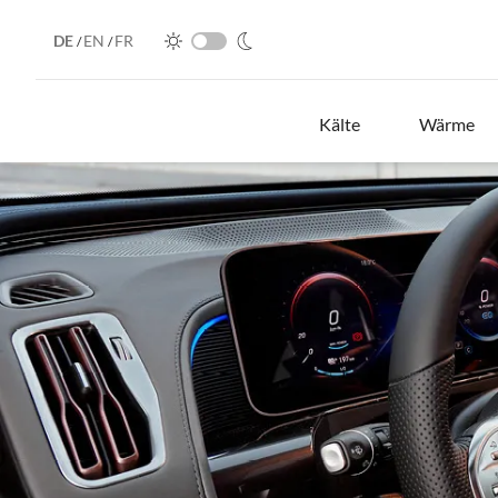
DE
EN
FR
/
/
Kälte
Wärme