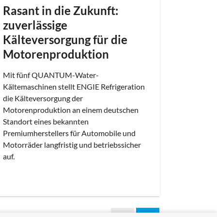
Rasant in die Zukunft:
ENGIE
zuverlässige
Wärm
Kälteversorgung für die
excel
Motorenproduktion
Mehrere
Water-Ser
Mit fünf QUANTUM-Water-
Wärme fü
Kältemaschinen stellt ENGIE Refrigeration
– und nu
die Kälteversorgung der
dank Wä
Motorenproduktion an einem deutschen
Recovery)
Standort eines bekannten
Premiumherstellers für Automobile und
Motorräder langfristig und betriebssicher
auf.