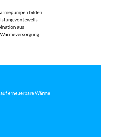
 Wärmepumpen bilden
istung von jeweils
ination aus
e Wärmeversorgung
 auf erneuerbare Wärme