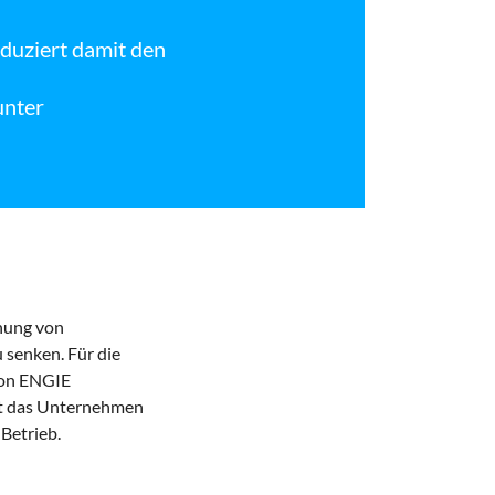
uziert damit den
nter
nung von
 senken. Für die
von ENGIE
t das Unternehmen
Betrieb.