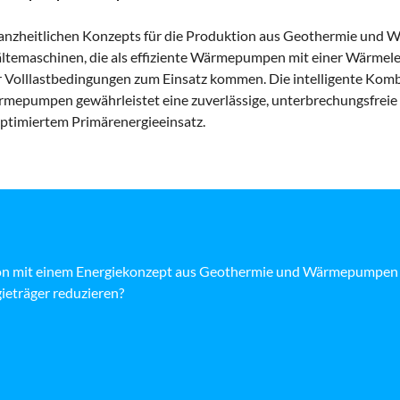
anzheitlichen Konzepts für die Produktion aus Geothermie und
ltemaschinen, die als effiziente Wärmepumpen mit einer Wärmele
r Volllastbedingungen zum Einsatz kommen. Die intelligente Komb
mepumpen gewährleistet eine zuverlässige, unterbrechungsfrei
optimiertem Primärenergieeinsatz.
ion mit einem Energiekonzept aus Geothermie und Wärmepumpen
gieträger reduzieren?