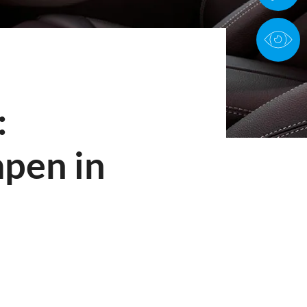
:
pen in