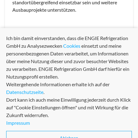
standortübergreifend einsetzbar sein und weitere
Ausbauprojekte unterstützen.
Ich bin damit einverstanden, dass die ENGIE Refrigeration
GmbH zu Analysezwecken
Cookies
einsetzt und meine
arrow_back
arrow_forward
Previous
Next
personenbezogenen Daten verarbeitet, um Informationen
über meine Nutzung dieser und zuvor besuchter Websites
zu verarbeiten. ENGIE Refrigeration GmbH darf hierfür ein
Nutzungsprofil erstellen.
Weitergehende Informationen erhalte ich auf der
Datenschutzseite
.
Dort kann ich auch meine Einwilligung jederzeit durch Klick
auf "Cookie Einstellungen öffnen" und mit Wirkung für die
Zukunft widerrufen.
Impressum
AGB
Sitemap
Datenschutz
Zertifikate
Ablehnen