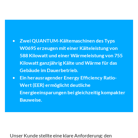
Zwei QUANTUM-Kältemaschinen des Typs
W0695 erzeugen mit einer Kälteleistung von
588 Kilowatt und einer Wärmeleistung von 755
Kilowatt ganzjährig Kälte und Wärme für das
Gebäude im Dauerbetrieb.
Ein herausragender Energy Efficiency Ratio-
Wert (EER) ermöglicht deutliche
Energieeinsparungen bei gleichzeitig kompakter
Bauweise.
Unser Kunde stellte eine klare Anforderung: den