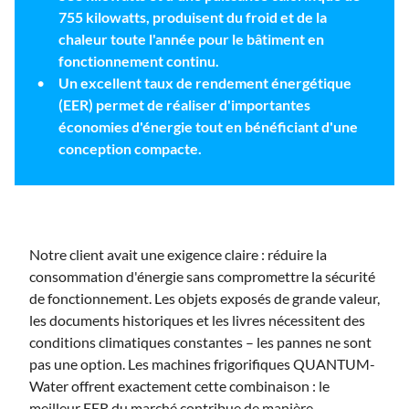
755 kilowatts, produisent du froid et de la
chaleur toute l'année pour le bâtiment en
fonctionnement continu.
Un excellent taux de rendement énergétique
(EER) permet de réaliser d'importantes
économies d'énergie tout en bénéficiant d'une
conception compacte.
Notre client avait une exigence claire : réduire la
consommation d'énergie sans compromettre la sécurité
de fonctionnement. Les objets exposés de grande valeur,
les documents historiques et les livres nécessitent des
conditions climatiques constantes – les pannes ne sont
pas une option. Les machines frigorifiques QUANTUM-
Water offrent exactement cette combinaison : le
meilleur EER du marché contribue de manière