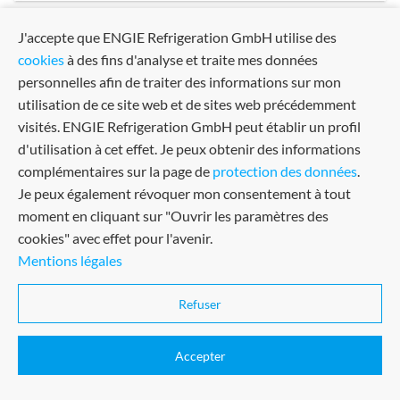
J'accepte que ENGIE Refrigeration GmbH utilise des
arrow_back
arrow_forward
Previous
Next
cookies
à des fins d'analyse et traite mes données
personnelles afin de traiter des informations sur mon
utilisation de ce site web et de sites web précédemment
visités. ENGIE Refrigeration GmbH peut établir un profil
d'utilisation à cet effet. Je peux obtenir des informations
complémentaires sur la page de
protection des données
.
Je peux également révoquer mon consentement à tout
moment en cliquant sur "Ouvrir les paramètres des
cookies" avec effet pour l'avenir.
Mentions légales
Conditions générales de vente
Certifié dans de nombreux
Terms Of Use
domaines
Refuser
Imprint
Accepter