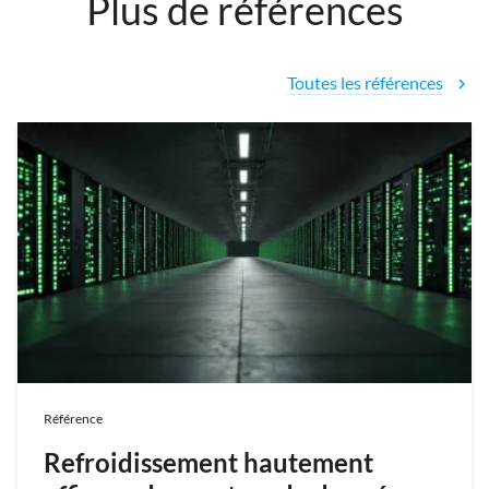
Plus de références
Toutes les références
chevron_right
Référence
Refroidissement hautement