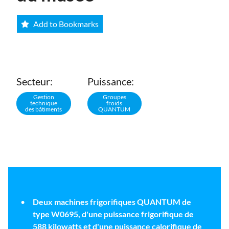
Add to Bookmarks
Secteur:
Puissance:
Gestion
Groupes
technique
froids
des bâtiments
QUANTUM
Deux machines frigorifiques QUANTUM de
type W0695, d'une puissance frigorifique de
588 kilowatts et d'une puissance calorifique de