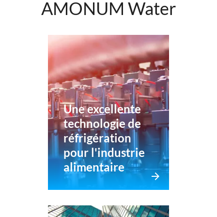
AMONUM Water
Une excellente
technologie de
réfrigération
pour l'industrie
alimentaire
arrow_forward