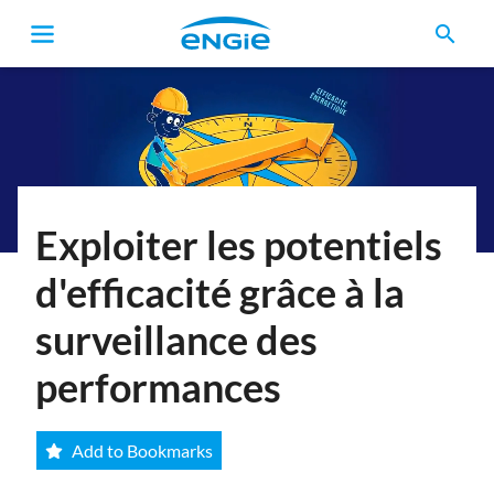
search
Fil
d'Ariane
Exploiter les potentiels
d'efficacité grâce à la
surveillance des
performances
Add to Bookmarks