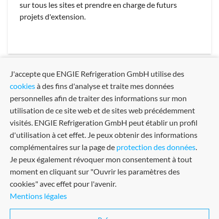
sur tous les sites et prendre en charge de futurs
projets d'extension.
J'accepte que ENGIE Refrigeration GmbH utilise des
arrow_back
arrow_forward
Previous
Next
cookies
à des fins d'analyse et traite mes données
personnelles afin de traiter des informations sur mon
utilisation de ce site web et de sites web précédemment
visités. ENGIE Refrigeration GmbH peut établir un profil
d'utilisation à cet effet. Je peux obtenir des informations
complémentaires sur la page de
protection des données
.
Je peux également révoquer mon consentement à tout
moment en cliquant sur "Ouvrir les paramètres des
cookies" avec effet pour l'avenir.
Mentions légales
Conditions générales de vente
Certifié dans de nombreux
Terms Of Use
domaines