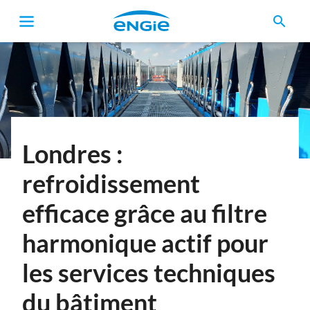
search
Fil
d'Ariane
Londres :
refroidissement
efficace grâce au filtre
harmonique actif pour
les services techniques
du bâtiment