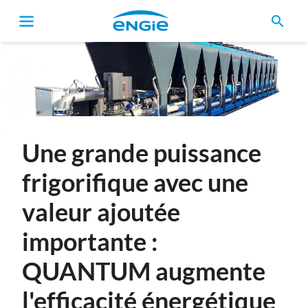
search
Fil
d'Ariane
Une grande puissance
frigorifique avec une
valeur ajoutée
importante :
QUANTUM augmente
l'efficacité énergétique