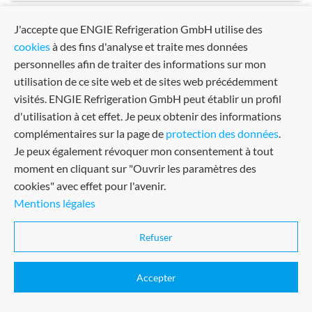
J'accepte que ENGIE Refrigeration GmbH utilise des
arrow_back
arrow_forward
Previous
Next
cookies
à des fins d'analyse et traite mes données
personnelles afin de traiter des informations sur mon
utilisation de ce site web et de sites web précédemment
visités. ENGIE Refrigeration GmbH peut établir un profil
d'utilisation à cet effet. Je peux obtenir des informations
complémentaires sur la page de
protection des données
.
Je peux également révoquer mon consentement à tout
moment en cliquant sur "Ouvrir les paramètres des
cookies" avec effet pour l'avenir.
Mentions légales
Conditions générales de vente
Certifié dans de nombreux
Terms Of Use
domaines
Refuser
Imprint
Accepter