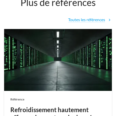
Plus de références
Toutes les références
chevron_right
Référence
Refroidissement hautement