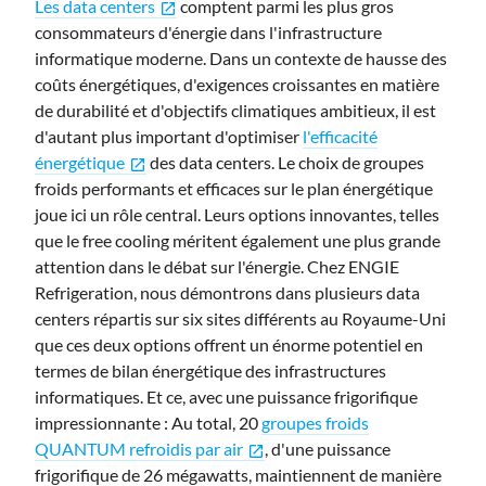
Les data centers
comptent parmi les plus gros
open_in_new
consommateurs d'énergie dans l'infrastructure
informatique moderne. Dans un contexte de hausse des
coûts énergétiques, d'exigences croissantes en matière
de durabilité et d'objectifs climatiques ambitieux, il est
d'autant plus important d'optimiser
l'efficacité
énergétique
des data centers. Le choix de groupes
open_in_new
froids performants et efficaces sur le plan énergétique
joue ici un rôle central. Leurs options innovantes, telles
que le free cooling méritent également une plus grande
attention dans le débat sur l'énergie. Chez ENGIE
Refrigeration, nous démontrons dans plusieurs data
centers répartis sur six sites différents au Royaume-Uni
que
ces deux options
offrent un énorme potentiel en
termes de bilan énergétique des infrastructures
informatiques. Et ce, avec une puissance frigorifique
impressionnante : Au total, 20
groupes froids
QUANTUM refroidis par air
, d'une puissance
open_in_new
frigorifique de 26 mégawatts, maintiennent de manière