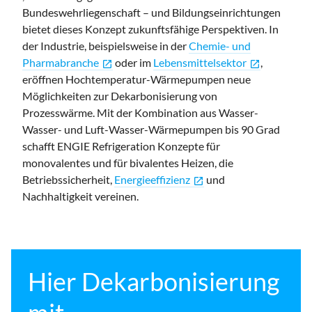
Bundeswehrliegenschaft – und Bildungseinrichtungen
bietet dieses Konzept zukunftsfähige Perspektiven. In
der Industrie, beispielsweise in der
Chemie- und
Pharmabranche
oder im
Lebensmittelsektor
,
open_in_new
open_in_new
eröffnen Hochtemperatur-Wärmepumpen neue
Möglichkeiten zur Dekarbonisierung von
Prozesswärme. Mit der Kombination aus Wasser-
Wasser- und Luft-Wasser-Wärmepumpen bis 90 Grad
schafft ENGIE Refrigeration Konzepte
für
monovalentes und
für bivalentes Heizen, die
Betriebssicherheit,
Energieeffizienz
und
open_in_new
Nachhaltigkeit vereinen.
Hier Dekarbonisierung