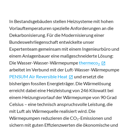
In Bestandsgebäuden stellen Heizsysteme mit hohen
Vorlauftemperaturen spezielle Anforderungen an die
Dekarbonisierung. Für die Modernisierung einer
Bundeswehrliegenschaft entwickelte unser
Expertenteam gemeinsam mit einem Ingenieurbüro und
einem Anlagenbauer eine maßgeschneiderte Lösung:
Die Wasser-Wasser-Wärmepumpe
thermeco
open_in_new
2
arbeitet im Verbund mit der Luft-Wasser-Wärmepumpe
PENSUM Air Reversible Heat
und ersetzt die
open_in_new
bisherigen fossilen Energieträger. Die Wärmelösung
erreicht dabei eine Heizleistung von 246 Kilowatt bei
einem Heizungsvorlauf der Wärmepumpe von 90 Grad
Celsius – eine technisch anspruchsvolle Leistung, die
mit Luft als Wärmequelle realisiert wird. Die
Wärmepumpen reduzieren die CO₂-Emissionen und
sichern mit guten Effizienzwerten die ökonomische und