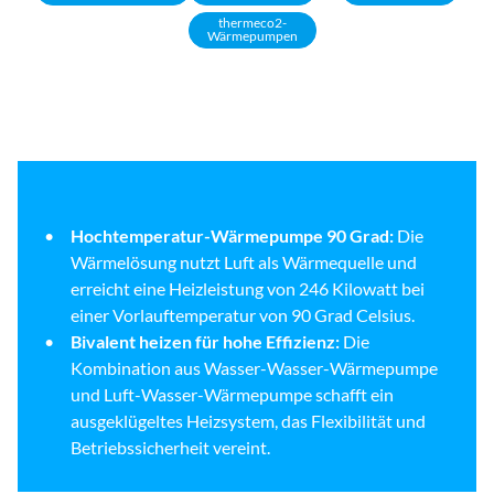
thermeco2-
Wärmepumpen
Hochtemperatur-Wärmepumpe 90 Grad:
Die
Wärmelösung nutzt Luft als Wärmequelle und
erreicht eine Heizleistung von 246 Kilowatt bei
einer Vorlauftemperatur von 90 Grad Celsius.
Bivalent heizen für hohe Effizienz:
Die
Kombination aus Wasser-Wasser-Wärmepumpe
und Luft-Wasser-Wärmepumpe schafft ein
ausgeklügeltes Heizsystem, das Flexibilität und
Betriebssicherheit vereint.