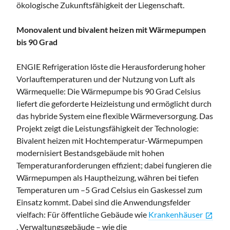
ökologische Zukunftsfähigkeit der Liegenschaft.
Monovalent und
bivalent heizen mit Wärmepumpen
bis 90 Grad
ENGIE Refrigeration löste die Herausforderung hoher
Vorlauftemperaturen und der Nutzung von Luft als
Wärmequelle: Die Wärmepumpe bis 90 Grad Celsius
liefert die geforderte Heizleistung und ermöglicht durch
das hybride System eine flexible Wärmeversorgung. Das
Projekt zeigt die Leistungsfähigkeit der Technologie:
Bivalent heizen mit Hochtemperatur-Wärmepumpen
modernisiert Bestandsgebäude mit hohen
Temperaturanforderungen effizient;
dabei fungieren die
Wärmepumpen als Hauptheizung, währen bei tiefen
Temperaturen um –5 Grad Celsius ein Gaskessel zum
Einsatz kommt
. Dabei sind die Anwendungsfelder
vielfach: Für öffentliche Gebäude wie
Krankenhäuser
open_in_new
, Verwaltungsgebäude – wie die