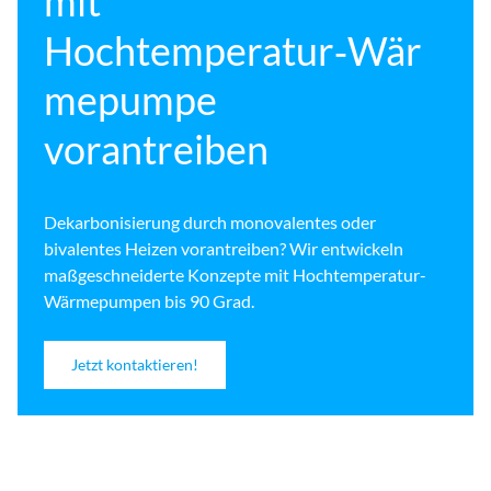
mit
Hochtemperatur‑Wär
mepumpe
vorantreiben
Dekarbonisierung durch
monovalentes oder
bivalentes Heizen vorantreiben? Wir entwickeln
maßgeschneiderte Konzepte mit Hochtemperatur-
Wärmepumpen bis 90 Grad.
Jetzt kontaktieren!