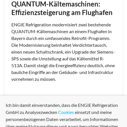
QUANTUM-Kältemaschinen:
Effizienzsteigerung am Flughafen
ENGIE Refrigeration modernisiert zwei bestehende
QUANTUM-Kältemaschinen an einem Flughafen in
Bayern durch ein umfassendes Retrofit-Programm.
Die Modernisierung beinhaltet Verdichtertausch,
einen neuen Schaltschrank, ein Upgrade der Siemens-
SPS sowie die Umstellung auf das Kältemittel R-
513A. Damit steigt die Energieeffizienz deutlich, ohne
bauliche Eingriffe an der Gebäude- und Infrastruktur
vornehmen zu müssen.
Ich bin damit einverstanden, dass die ENGIE Refrigeration
GmbH zu Analysezwecken
Cookies
einsetzt und meine
arrow_back
arrow_forward
Previous
Next
personenbezogenen Daten verarbeitet, um Informationen
über meine Nutzung dieser und zuvor besuchter Websites