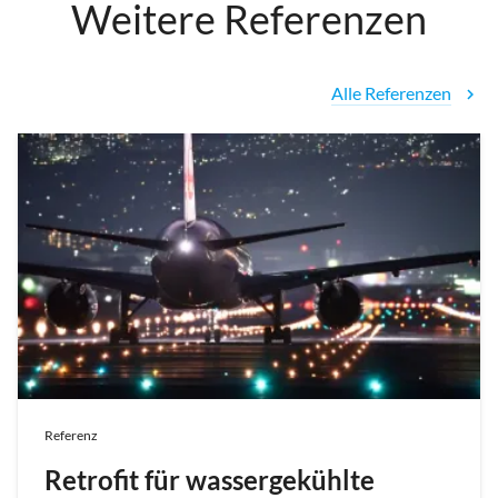
Weitere Referenzen
Alle Referenzen
chevron_right
Referenz
Retrofit für wassergekühlte