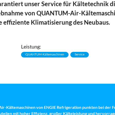
arantiert unser Service für Kältetechnik d
ebnahme von QUANTUM-Air-Kältemaschine
e effiziente Klimatisierung des Neubaus.
Leistung:
QUANTUM-Kältemaschinen
Service
Kältemaschinen von ENGIE Refrigeration punkten bei der Fer
teilen mit hoher Effizienz, großer Kälteleistung und hervorrag