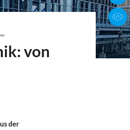
bau
nik: von
us der