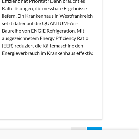
Vorlauft
Effizienz hat Priorität? Dann braucht es
Kältelösungen, die messbare Ergebnisse
liefern. Ein Krankenhaus in Westfrankreich
setzt daher auf die QUANTUM-Air-
Baureihe von ENGIE Refrigeration. Mit
ausgezeichnetem Energy Efficiency Ratio
(EER) reduziert die Kältemaschine den
Energieverbrauch im Krankenhaus effektiv.
arrow_back
arrow_forward
Previous
Next