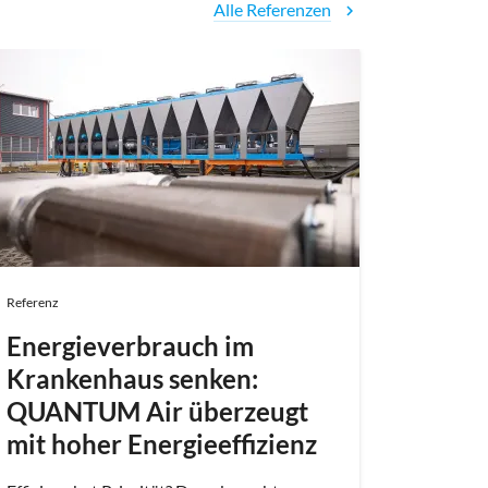
Alle Referenzen
chevron_right
Referenz
Heizu
Hoch
Wärm
und b
Grad 
Referenz
ENGIE Ref
Modernis
Energieverbrauch im
Bundeswe
Krankenhaus senken:
Kombina
QUANTUM Air überzeugt
Luft-Wa
ermöglic
mit hoher Energieeffizienz
auch den