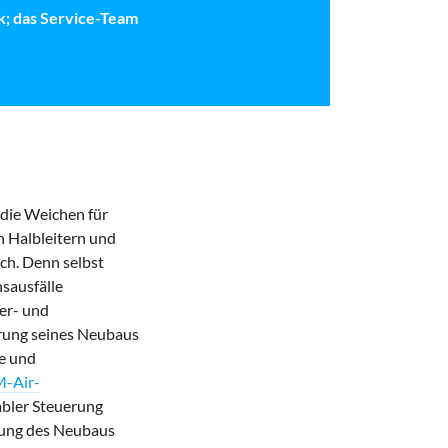
ik; das Service-Team
die Weichen für
n Halbleitern und
ch. Denn selbst
sausfälle
ter- und
erung seines Neubaus
ge und
-Air-
abler Steuerung
erung des Neubaus