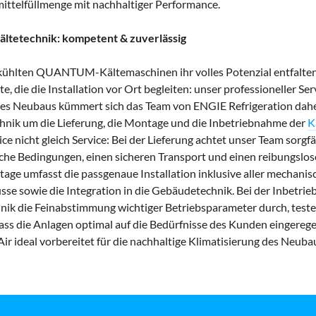
mittelfüllmenge mit nachhaltiger Performance.
ältetechnik: kompetent & zuverlässig
kühlten QUANTUM-Kältemaschinen ihr volles Potenzial entfalten
 die die Installation vor Ort begleiten: unser professioneller Ser
des Neubaus kümmert sich das Team von ENGIE Refrigeration dah
chnik um die Lieferung, die Montage und die Inbetriebnahme der
K
ce nicht gleich Service: Bei der Lieferung achtet unser Team sorgfä
sche Bedingungen, einen sicheren Transport und einen reibungslos
tage umfasst die passgenaue Installation inklusive aller mechani
sse sowie die Integration in die Gebäudetechnik. Bei der Inbetri
hnik die Feinabstimmung wichtiger Betriebsparameter durch, test
ass die Anlagen optimal auf die Bedürfnisse des Kunden eingeregel
ideal vorbereitet für die nachhaltige Klimatisierung des Neuba