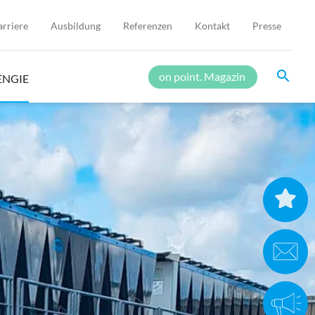
arriere
Ausbildung
Referenzen
Kontakt
Presse
search
on point. Magazin
ENGIE