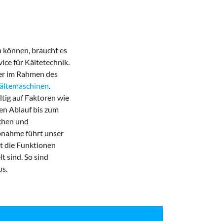
 können, braucht es
vice für Kältetechnik.
er im Rahmen des
ältemaschinen
.
ltig auf Faktoren wie
en Ablauf bis zum
schen und
ebnahme führt unser
et die Funktionen
t sind. So sind
us.