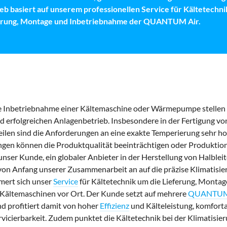
eb basiert auf unserem professionellen Service für Kältetechn
ferung, Montage und Inbetriebnahme der QUANTUM Air.
 Inbetriebnahme einer Kältemaschine oder Wärmepumpe stellen 
d erfolgreichen Anlagenbetrieb. Insbesondere in der Fertigung vo
eilen sind die Anforderungen an eine exakte Temperierung sehr ho
en können die Produktqualität beeinträchtigen oder Produktion
nser Kunde, ein globaler Anbieter in der Herstellung von Halblei
von Anfang unserer Zusammenarbeit an auf die präzise Klimatisi
mert sich unser
Service
für Kältetechnik um die Lieferung, Monta
Kältemaschinen vor Ort. Der Kunde setzt auf mehrere
QUANTUM
d profitiert damit von hoher
Effizienz
und Kälteleistung, komfort
rvicierbarkeit. Zudem punktet die Kältetechnik bei der Klimatisi