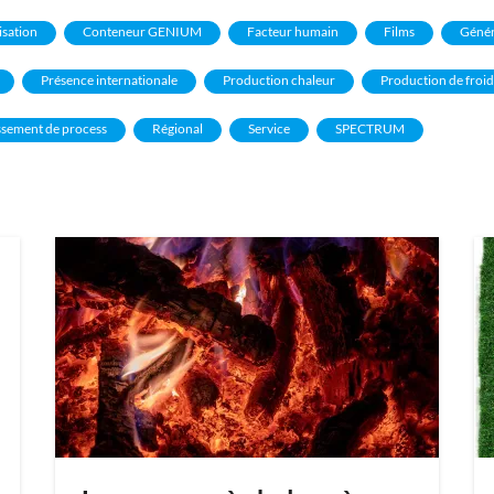
isation
Conteneur GENIUM
Facteur humain
Films
Génér
Présence internationale
Production chaleur
Production de froid
ssement de process
Régional
Service
SPECTRUM