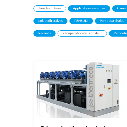
Tous les thèmes
Applications sensibles
Climat
Lois et directives
PENSUM
Pompes à chaleur
Records
Récupération de la chaleur
Refroidi