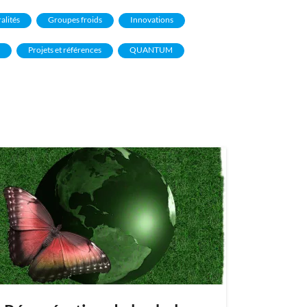
alités
Groupes froids
Innovations
Projets et références
QUANTUM