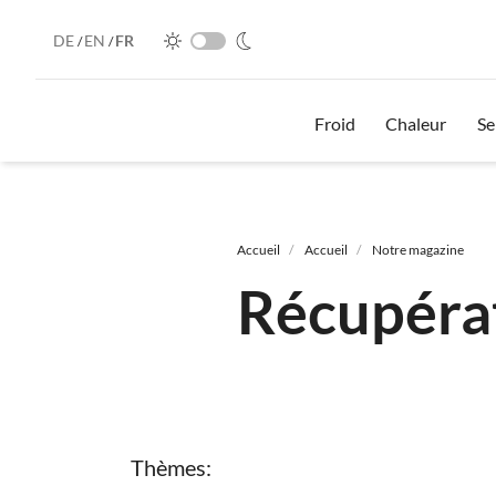
DE
EN
FR
/
/
Froid
Chaleur
Se
Fil
d'Ariane
Accueil
Accueil
Notre magazine
Récupérat
Thèmes: