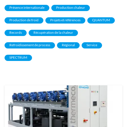
Présence internationale
Production chaleur
Production de froid
Projets et références
QUANTUM
Records
Récupération de la chaleur
Refroidissement de process
Régional
Service
SPECTRUM