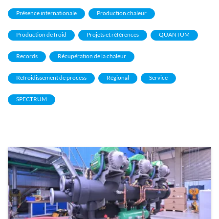
Présence internationale
Production chaleur
Production de froid
Projets et références
QUANTUM
Records
Récupération de la chaleur
Refroidissement de process
Régional
Service
SPECTRUM