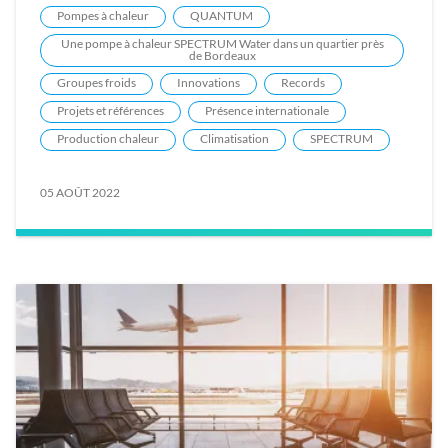
Pompes à chaleur
QUANTUM
Une pompe à chaleur SPECTRUM Water dans un quartier près
de Bordeaux
Groupes froids
Innovations
Records
Projets et références
Présence internationale
Production chaleur
Climatisation
SPECTRUM
05 AOÛT 2022