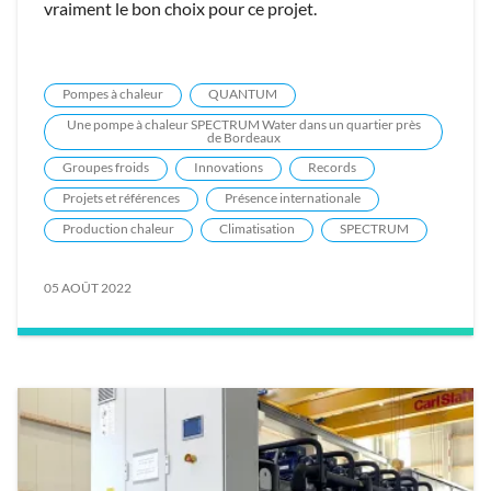
vraiment le bon choix pour ce projet.
Pompes à chaleur
QUANTUM
Une pompe à chaleur SPECTRUM Water dans un quartier près
de Bordeaux
Groupes froids
Innovations
Records
Projets et références
Présence internationale
Production chaleur
Climatisation
SPECTRUM
05 AOÛT 2022