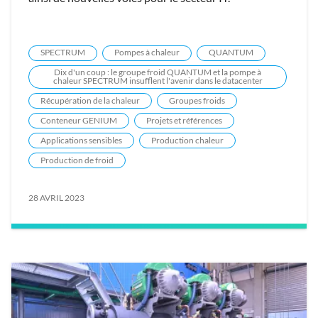
SPECTRUM
Pompes à chaleur
QUANTUM
Dix d'un coup : le groupe froid QUANTUM et la pompe à
chaleur SPECTRUM insufflent l'avenir dans le datacenter
Récupération de la chaleur
Groupes froids
Conteneur GENIUM
Projets et références
Applications sensibles
Production chaleur
Production de froid
28 AVRIL 2023