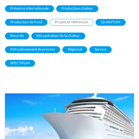
Présence internationale
Production chaleur
Production de froid
Projets et références
QUANTUM
Records
Récupération de la chaleur
Refroidissement de process
Régional
Service
SPECTRUM