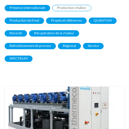
Présence internationale
Production chaleur
Production de froid
Projets et références
QUANTUM
Records
Récupération de la chaleur
Refroidissement de process
Régional
Service
SPECTRUM