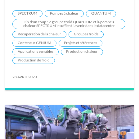
SPECTRUM
Pompes à chaleur
QUANTUM
Dix d'un coup : le groupe froid QUANTUM et la pompe à
chaleur SPECTRUM insufflent l'avenir dans le datacenter
Récupération de la chaleur
Groupes froids
Conteneur GENIUM
Projets et références
Applications sensibles
Production chaleur
Production de froid
28 AVRIL 2023