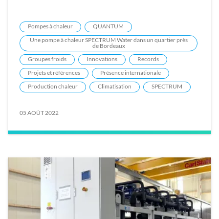
Pompes à chaleur
QUANTUM
Une pompe à chaleur SPECTRUM Water dans un quartier près
de Bordeaux
Groupes froids
Innovations
Records
Projets et références
Présence internationale
Production chaleur
Climatisation
SPECTRUM
05 AOÛT 2022