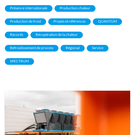
Présence internationale
Production chaleur
Production de froid
Projets et références
QUANTUM
Records
Récupération de la chaleur
Refroidissement de process
Régional
Service
SPECTRUM