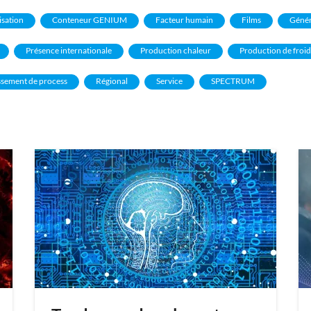
isation
Conteneur GENIUM
Facteur humain
Films
Génér
Présence internationale
Production chaleur
Production de froid
ssement de process
Régional
Service
SPECTRUM