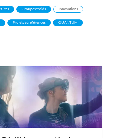
alités
Groupes froids
Innovations
Projets et références
QUANTUM