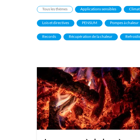
Tous les thèmes
Applications sensibles
Climat
Lois et directives
PENSUM
Pompes à chaleur
Records
Récupération de la chaleur
Refroidi