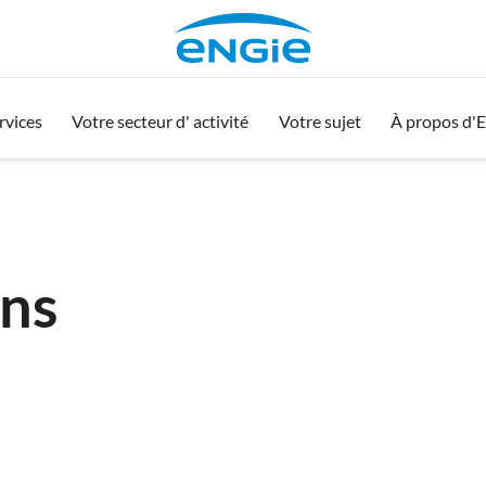
rvices
Votre secteur d' activité
Votre sujet
À propos d'
ons