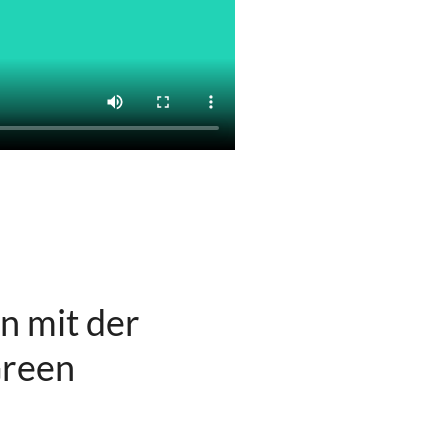
n mit der
reen