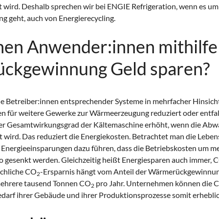
t wird. Deshalb sprechen wir bei ENGIE Refrigeration, wenn es um
geht, auch von Energierecycling.
en Anwender:innen mithilfe
ckgewinnung Geld sparen?
die Betreiber:innen entsprechender Systeme in mehrfacher Hinsic
ten für weitere Gewerke zur Wärmeerzeugung reduziert oder entfal
er Gesamtwirkungsgrad der Kältemaschine erhöht, wenn die Ab
 wird. Das reduziert die Energiekosten. Betrachtet man die Lebens
e Energieeinsparungen dazu führen, dass die Betriebskosten um m
 gesenkt werden. Gleichzeitig heißt Energiesparen auch immer, 
ächliche CO
-Ersparnis hängt vom Anteil der Wärmerückgewinnung
2
 mehrere tausend Tonnen CO
pro Jahr. Unternehmen können die 
2
darf ihrer Gebäude und ihrer Produktionsprozesse somit erhebli