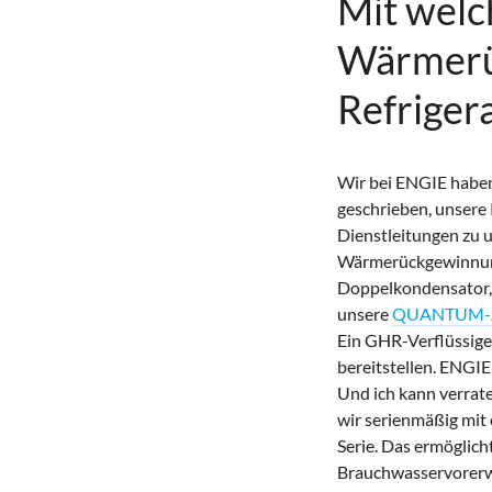
Mit welc
Wärmerü
Refriger
Wir bei ENGIE haben 
geschrieben, unsere
Dienstleitungen zu
Wärmerückgewinnung 
Doppelkondensator, 
unsere
QUANTUM-AI
Ein GHR-Verflüssige
bereitstellen. ENGIE
Und ich kann verrat
wir serienmäßig mit 
Serie. Das ermöglic
Brauchwasservorerwä