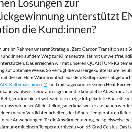
hen Lösungen zur
ckgewinnung unterstützt E
ation die Kund:innen?
uns im Rahmen unserer Strategie „Zero Carbon Transition as a Se
 Kund:innen auf dem Weg zur Klimaneutralität mit umweltfreund
 unterstützen. Das erreichen wir mit unseren QUANTUM-Kältema
auf optimale Weise. So verfügt die wassergekühlte Baureihe üb
mit dessen Hilfe Wärme einfach aus dem Kälteprozess abgeführt
R-Kältemaschinen
sind mit sogenannter Green Heat Recover
open_in_new
r kann wahlweise eine anteilige oder die komplette Abwärme als
 Refrigeration bietet weltweit die einzige luftgekühlte Baureihe m
en, dass wir unser Alleinstellungsmerkmal weiter ausbauen werde
einem neuen Verdichter arbeiten, der höhere Temperaturen liefert 
ht neue Anwendungen für die Abwärmenutzung, beispielsweise bei
rmung mit einem Temperaturniveau von 65 Grad Celsius. Das ist 