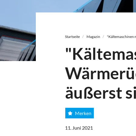
Pfadnavigation
Startseite
Magazin
"Kältemaschinen m
"Kältema
Wärmerüc
äußerst s
Merken
11. Juni 2021