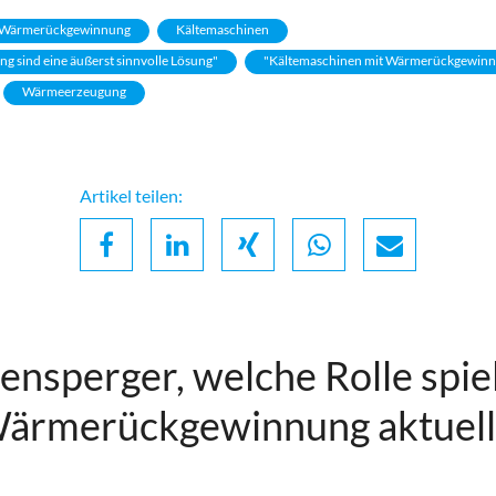
Wärmerückgewinnung
Kältemaschinen
 sind eine äußerst sinnvolle Lösung"
"Kältemaschinen mit Wärmerückgewinnun
Wärmeerzeugung
Artikel teilen:
Facebook
LinkedIn
Xing
Whatsapp
Email
ensperger, welche Rolle spiel
ärmerückgewinnung aktuell