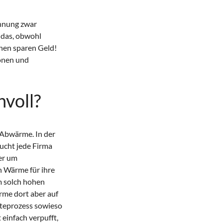
innung zwar
 das, obwohl
nen sparen Geld!
onen und
voll?
 Abwärme. In der
aucht jede Firma
er um
n Wärme für ihre
m solch hohen
rme dort aber auf
lteprozess sowieso
infach verpufft,