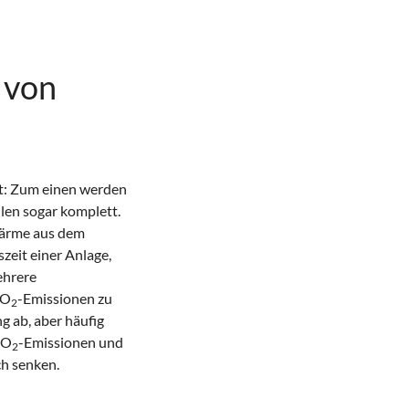
 von
ht: Zum einen werden
len sogar komplett.
wärme aus dem
zeit einer Anlage,
ehrere
CO
-Emissionen zu
2
 ab, aber häufig
CO
-Emissionen und
2
ch senken.