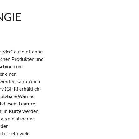
NGIE
rvice“ auf die Fahne
lichen Produkten und
schinen mit
er einen
 werden kann. Auch
y (GHR) erhältlich:
 nutzbare Wärme
it diesem Feature.
n: In Kürze werden
als die bisherige
 der
für sehr viele