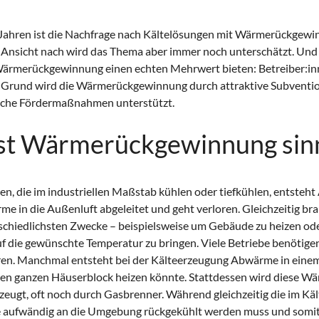
Jahren ist die Nachfrage nach Kältelösungen mit Wärmerückgew
 Ansicht nach wird das Thema aber immer noch unterschätzt. Und
rmerückgewinnung einen echten Mehrwert bieten: Betreiber:in
 Grund wird die Wärmerückgewinnung durch attraktive Subventi
liche Fördermaßnahmen unterstützt.
st Wärmerückgewinnung sinn
n, die im industriellen Maßstab kühlen oder tiefkühlen, entsteht
me in die Außenluft abgeleitet und geht verloren. Gleichzeitig br
schiedlichsten Zwecke – beispielsweise um Gebäude zu heizen od
f die gewünschte Temperatur zu bringen. Viele Betriebe benötige
hren. Manchmal entsteht bei der Kälteerzeugung Abwärme in eine
nen ganzen Häuserblock heizen könnte. Stattdessen wird diese Wä
zeugt, oft noch durch Gasbrenner. Während gleichzeitig die im Kä
aufwändig an die Umgebung rückgekühlt werden muss und somit e