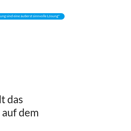
g sind eine äußerst sinnvolle Lösung"
t das
 auf dem