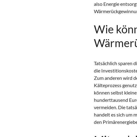
also Energie entsorg
Wärmerückgewinnung 
Wie könn
Wärmerü
Tatsächlich sparen 
die Investitionskos
Zum anderen wird d
Kälteprozess genutzt
können selbst klein
hunderttausend Euro
vermeiden. Die tats
handelt es sich um
den Primärenergiebe