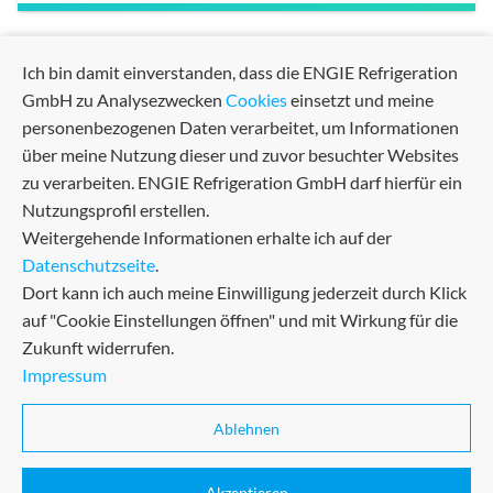
arrow_back
arrow_forward
Ich bin damit einverstanden, dass die ENGIE Refrigeration
Previous
Next
GmbH zu Analysezwecken
Cookies
einsetzt und meine
personenbezogenen Daten verarbeitet, um Informationen
über meine Nutzung dieser und zuvor besuchter Websites
zu verarbeiten. ENGIE Refrigeration GmbH darf hierfür ein
Nutzungsprofil erstellen.
Weitergehende Informationen erhalte ich auf der
Datenschutzseite
.
Dort kann ich auch meine Einwilligung jederzeit durch Klick
auf "Cookie Einstellungen öffnen" und mit Wirkung für die
Zukunft widerrufen.
Impressum
AGB
Sitemap
Datenschutz
Zertifikate
Ablehnen
Impressum
Akzeptieren