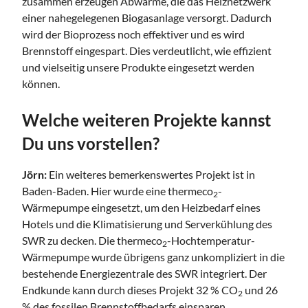
zusammen erzeugen Abwärme, die das Heiznetzwerk
einer nahegelegenen Biogasanlage versorgt. Dadurch
wird der Bioprozess noch effektiver und es wird
Brennstoff eingespart. Dies verdeutlicht, wie effizient
und vielseitig unsere Produkte eingesetzt werden
können.
Welche weiteren Projekte kannst
Du uns vorstellen?
Jörn:
Ein weiteres bemerkenswertes Projekt ist in
Baden-Baden. Hier wurde eine thermeco
-
2
Wärmepumpe eingesetzt, um den Heizbedarf eines
Hotels und die Klimatisierung und Serverkühlung des
SWR zu decken. Die thermeco
-Hochtemperatur-
2
Wärmepumpe wurde übrigens ganz unkompliziert in die
bestehende Energiezentrale des SWR integriert. Der
Endkunde kann durch dieses Projekt 32 % CO
und 26
2
% des fossilen Brennstoffbedarfs einsparen.