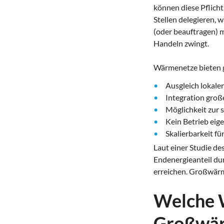
können diese Pflich
Stellen delegieren,
(oder beauftragen) 
Handeln zwingt.
Wärmenetze bieten g
Ausgleich lokale
Integration groß
Möglichkeit zur
Kein Betrieb eig
Skalierbarkeit fü
Laut einer Studie de
Endenergieanteil du
erreichen. Großwärm
Welche 
Großwär