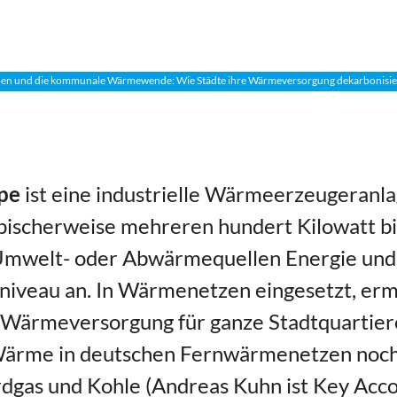
 und die kommunale Wärmewende: Wie Städte ihre Wärmeversorgung dekarbonisie
pe
ist eine industrielle Wärmeerzeugeranla
ischerweise mehreren hundert Kilowatt bi
 Umwelt- oder Abwärmequellen Energie und 
iveau an. In Wärmenetzen eingesetzt, ermö
 Wärmeversorgung für ganze Stadtquartier
Wärme in deutschen Fernwärmenetzen noch 
rdgas und Kohle (Andreas Kuhn ist Key Ac