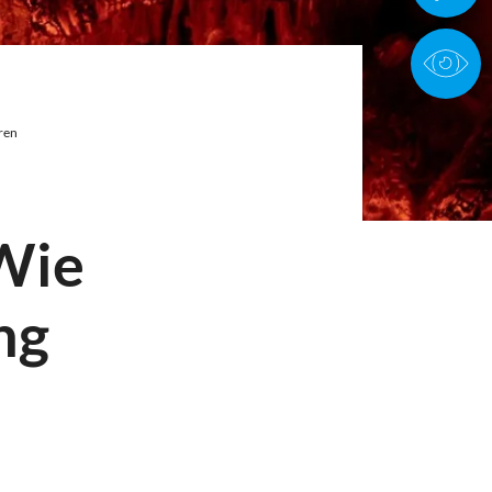
ren
Wie
ng