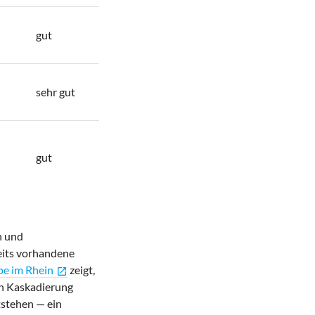
gut
sehr gut
gut
n und
its vorhandene
e im Rhein
zeigt,
open_in_new
ch Kaskadierung
stehen — ein