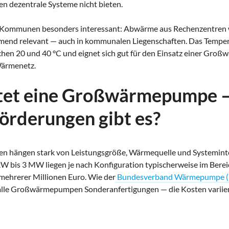
den dezentrale Systeme nicht bieten.
 Kommunen besonders interessant:
Abwärme aus Rechenzentren w
end relevant — auch in kommunalen Liegenschaften. Das Tempera
chen 20 und 40 °C und eignet sich gut für den Einsatz einer Gr
ärmenetz.
tet eine Großwärmepumpe 
örderungen gibt es?
ten hängen stark von Leistungsgröße, Wärmequelle und Systemint
kW bis 3 MW liegen je nach Konfiguration typischerweise im Bere
mehrerer Millionen Euro. Wie der
Bundesverband Wärmepumpe 
alle Großwärmepumpen Sonderanfertigungen — die Kosten variie