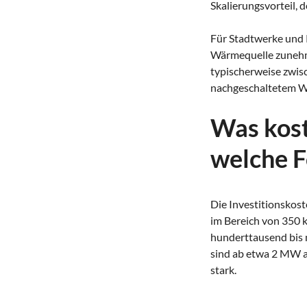
Skalierungsvorteil, 
Für Stadtwerke und
Wärmequelle zunehm
typischerweise zwis
nachgeschaltetem W
Was kos
welche F
Die Investitionskos
im Bereich von 350 
hunderttausend bis 
sind ab etwa 2 MW 
stark.