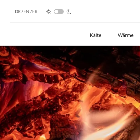
DE
EN
FR
/
/
Kälte
Wärme