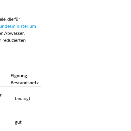
e, die für
undesministerium
r, Abwasser,
 reduzierten
Eignung
Bestandsnetz
r
bedingt
gut