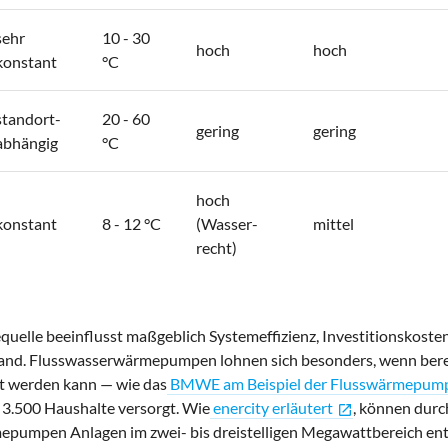
sehr
10 - 30
hoch
hoch
konstant
°C
standort-
20 - 60
gering
gering
abhängig
°C
hoch
konstant
8 - 12 °C
(Wasser-
mittel
recht)
uelle beeinflusst maßgeblich Systemeffizienz, Investitionskoste
d. Flusswasserwärmepumpen lohnen sich besonders, wenn bere
zt werden kann — wie das
BMWE am Beispiel der Flusswärmepump
 3.500 Haushalte versorgt. Wie
enercity erläutert
, können dur
open_in_new
pumpen Anlagen im zwei- bis dreistelligen Megawattbereich ent