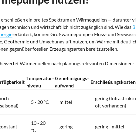
chließen ein breites Spektrum an Wärmequellen — darunter viel
agen technisch und wirtschaftlich nicht zugänglich sind. Wie das
B
nergie
erläutert, können Großwärmepumpen Fluss- und Seewasse
e, Geothermie und Umgebungsluft nutzen, um Wärme mit deutlich
nen gegenüber fossilen Erzeugungsarten bereitzustellen.
x bewertet Wärmequellen nach planungsrelevanten Dimensionen:
Temperatur-
Genehmigungs-
rfügbarkeit
Erschließungskosten
niveau
aufwand
hoch
gering (Infrastruktu
5 - 20 °C
mittel
(saisonal)
oft vorhanden)
10 - 20
konstant
gering
gering - mittel
°C