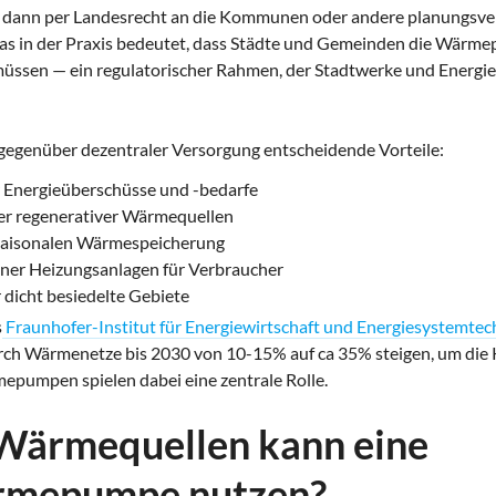
t dann per Landesrecht an die Kommunen oder andere planungsve
 was in der Praxis bedeutet, dass Städte und Gemeinden die Wärm
müssen — ein regulatorischer Rahmen, der Stadtwerke und Energie
egenüber dezentraler Versorgung entscheidende Vorteile:
r Energieüberschüsse und -bedarfe
er regenerativer Wärmequellen
 saisonalen Wärmespeicherung
ener Heizungsanlagen für Verbraucher
r dicht besiedelte Gebiete
s
Fraunhofer-Institut für Energiewirtschaft und Energiesystemtec
rch Wärmenetze bis 2030 von 10-15% auf ca 35% steigen, um die K
epumpen spielen dabei eine zentrale Rolle.
Wärmequellen kann eine
mepumpe nutzen?