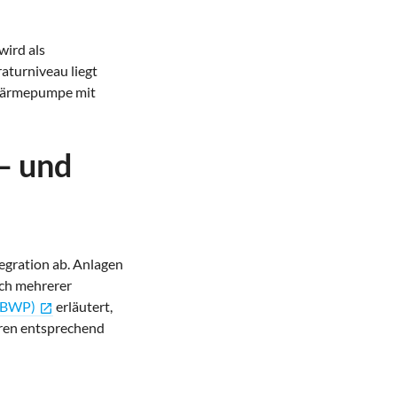
ird als
turniveau liegt
oßwärmepumpe mit
— und
egration ab. Anlagen
ich mehrerer
(BWP)
erläutert,
open_in_new
ren entsprechend