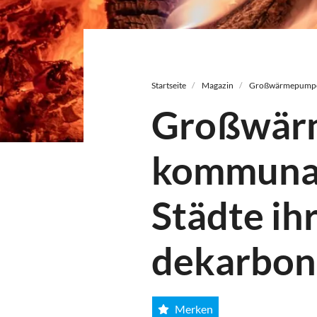
Pfadnavigation
Startseite
Magazin
Großwärmepumpen 
Großwär
kommuna
Städte i
dekarbon
Merken