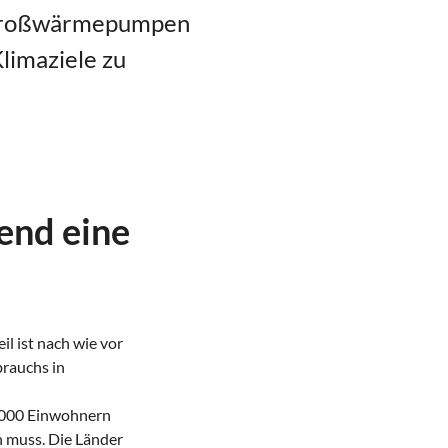
t Großwärmepumpen
limaziele zu
end eine
l ist nach wie vor
rauchs in
0.000 Einwohnern
n muss. Die Länder