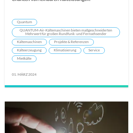
Quantum
QUANTUM-Air-Kältemaschinen bieten maßgeschneiderten
Mehrwert für großen Rundfunk- und Fernsehsender
Kältemaschinen
Projekte & Referenzen
Kälteerzeugung
Klimatisierung
Service
Mietkälte
01. MÄRZ 2024