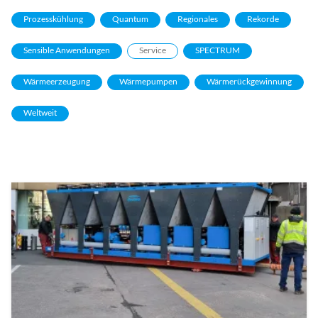
Prozesskühlung
Quantum
Regionales
Rekorde
Sensible Anwendungen
Service
SPECTRUM
Wärmeerzeugung
Wärmepumpen
Wärmerückgewinnung
Weltweit