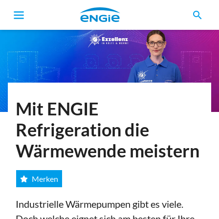
search
Mit ENGIE
Refrigeration die
Wärmewende meistern
Merken
Industrielle Wärmepumpen gibt es viele.
Doch welche eignet sich am besten für Ihre