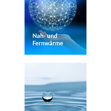
Wärmepumpen bringen
die Versorgung in Ihrem
Gewerbe auf ein neues
Niveau – energieeffizient
und wirtschaftlich.
Nah- und
Fernwärme
Moderne Wärmenetze
haben eine große
Bedeutung für die
Wärmewende. Unsere
industriellen
Wärmepumpen nutzen