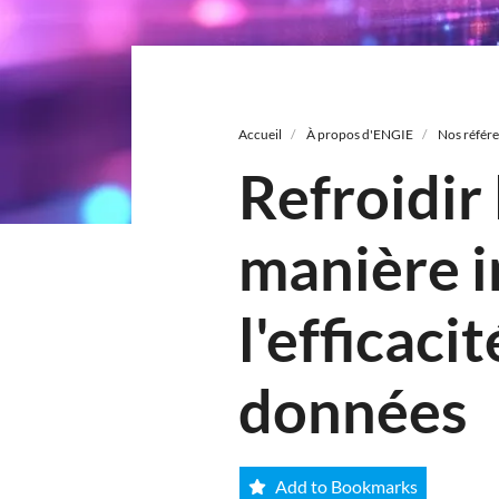
Fil
d'Ariane
Accueil
À propos d'ENGIE
Nos référ
Refroidir 
manière 
l'efficaci
données
Add to Bookmarks