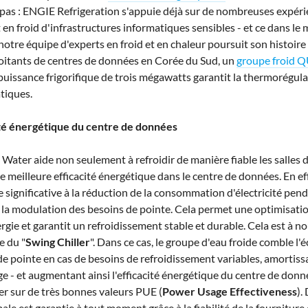
pas : ENGIE Refrigeration s'appuie déjà sur de nombreuses expér
n froid d'infrastructures informatiques sensibles - et ce dans le m
notre équipe d'experts en froid et en chaleur poursuit son histoire 
loitants de centres de données en Corée
du Sud
, un
groupe froid 
uissance frigorifique de trois mégawatts garantit la thermorégul
tiques.
ité énergétique du centre de données
ter aide non seulement à refroidir de manière fiable les salles d
 meilleure efficacité énergétique dans le centre de données. En eff
 significative à la réduction de la consommation d'électricité pend
 à la modulation des besoins de pointe. Cela permet une optimisat
ie et garantit un refroidissement stable et durable. Cela est à n
e du "
Swing Chiller
". Dans ce cas, le groupe d'eau froide comble l'é
de pointe en cas de besoins de refroidissement variables, amortissa
ge - et augmentant ainsi l'efficacité énergétique du centre de donn
r sur de très bonnes valeurs PUE (
Power Usage Effectiveness
).
le est garantie à tout moment grâce à la fiabilité de la fourniture d