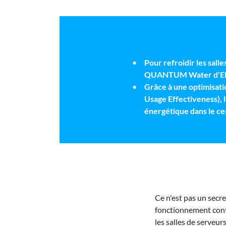
Pour refroidir les sall
QUANTUM Water d'ENGI
Grâce à une optimisat
Usage Effectiveness), 
énergétique dans le c
Ce n'est pas un secre
fonctionnement conti
les salles de serveur