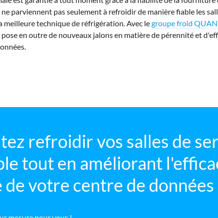
 ne parviennent pas seulement à refroidir de manière fiable les sal
a meilleure technique de réfrigération. Avec le
groupe froid QUA
pose en outre de nouveaux jalons en matière de pérennité et d'eff
données.
ez refroidir vos salles de se
le tout en améliorant l'effica
 de votre centre de données 
ur mesure pour vous !