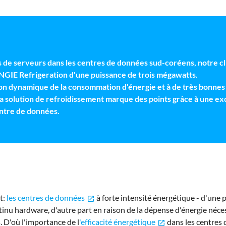
es de serveurs dans les centres de données sud-coréens, notre cli
E Refrigeration d'une puissance de trois mégawatts.
ion dynamique de la consommation d'énergie et à de très bonne
la solution de refroidissement marque des points grâce à une exc
entre de données.
t:
les centres de données
à forte intensité énergétique - d'une 
open_in_new
nu hardware, d'autre part en raison de la dépense d'énergie néces
s. D'où l'importance de l
'efficacité énergétique
dans les centres
open_in_new