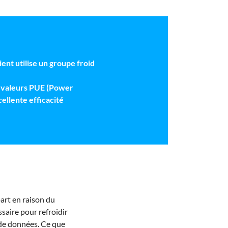
ent utilise un groupe froid
s valeurs PUE (Power
ellente efficacité
part en raison du
saire pour refroidir
 de données. Ce que