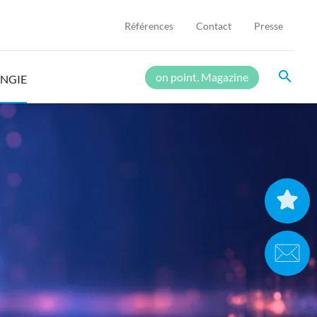
Références
Contact
Presse
search
on point. Magazine
ENGIE