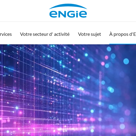
rvices
Votre secteur d' activité
Votre sujet
À propos d'