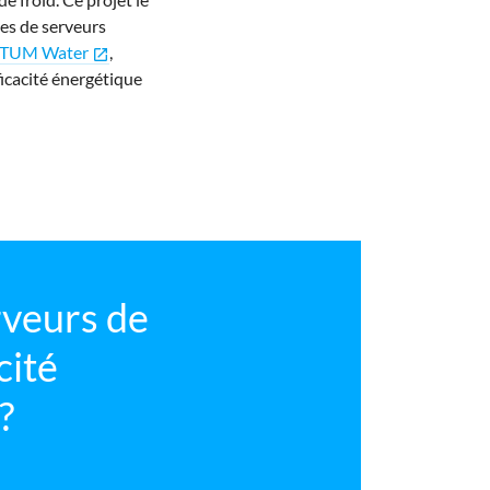
les de serveurs
NTUM Water
,
open_in_new
icacité énergétique
rveurs de
cité
?