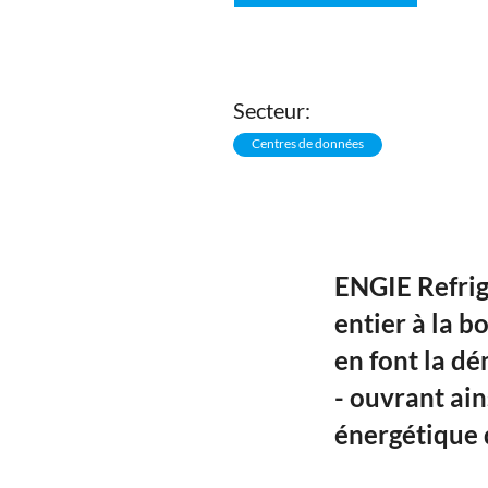
Secteur:
Centres de données
ENGIE Refrig
entier à la b
en font la d
- ouvrant ain
énergétique 