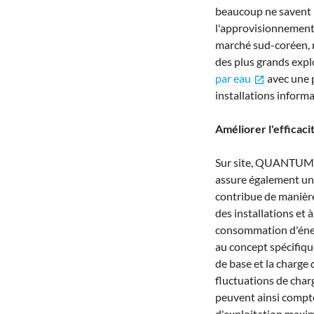
beaucoup ne savent 
l'approvisionnement e
marché
sud-
coréen, 
des plus grands exp
par eau
avec une p
open_in_new
installations informa
Améliorer l'efficac
Sur site, QUANTUM Wa
assure également une
contribue de manière
des installations et
consommation d'énerg
au concept spécifiqu
de base et la charge 
fluctuations de char
peuvent ainsi compte
d'exploitation maxima