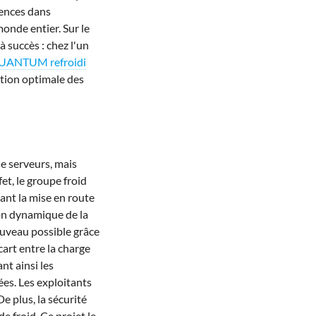
iences dans
onde entier. Sur le
à succès : chez l'un
QUANTUM refroidi
ation optimale des
e serveurs, mais
et, le groupe froid
ant la mise en route
ion dynamique de la
ouveau possible grâce
cart entre la charge
nt ainsi les
ées. Les exploitants
 De plus, la sécurité
e froid. Ce projet le