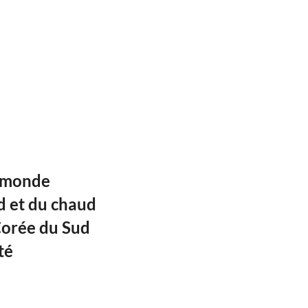
u monde
id et du chaud
Corée du Sud
té