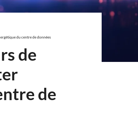
énergétique du centre de données
urs de
ter
entre de