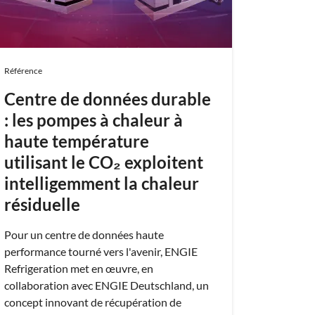
conso
QUAN
clima
Référence
Musée mu
planétar
Centre de données durable
même toit
: les pompes à chaleur à
températ
haute température
l'année. 
machine
utilisant le CO₂ exploitent
d'ENGIE 
intelligemment la chaleur
tâche ex
résiduelle
les coûts
Pour un centre de données haute
performance tourné vers l'avenir, ENGIE
Refrigeration met en œuvre, en
collaboration avec ENGIE Deutschland, un
concept innovant de récupération de