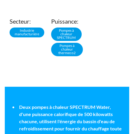
Secteur:
Puissance:
Industrie
Pompes à
manufacturière
chaleur
SPECTRUM
Pompes à
chaleur
thermeco2
Deux pompes à chaleur SPECTRUM Water,
d'une puissance calorifique de 500 kilowatts
chacune, utilisent l'énergie du bassin d'eau de
refroidissement pour fournir du chauffage toute