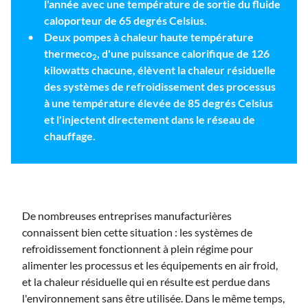
l'année avec une température de sortie du fluide
caloporteur de 65 degrés Celsius.
Deux pompes à chaleur haute température
thermeco
, d'une puissance calorifique de 126
2
kilowatts chacune, élèvent la chaleur résiduelle
des systèmes de refroidissement des processus
à une température élevée de 85 degrés Celsius
et l'injectent directement dans le réseau de
chauffage.
De nombreuses entreprises manufacturières
connaissent bien cette situation : les systèmes de
refroidissement fonctionnent à plein régime pour
alimenter les processus et les équipements en air froid,
et la chaleur résiduelle qui en résulte est perdue dans
l'environnement sans être utilisée. Dans le même temps,