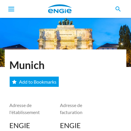
search
Fil
d'Ariane
Munich
Add to Bookmarks
Adresse de
Adresse de
l'établissement
facturation
ENGIE
ENGIE