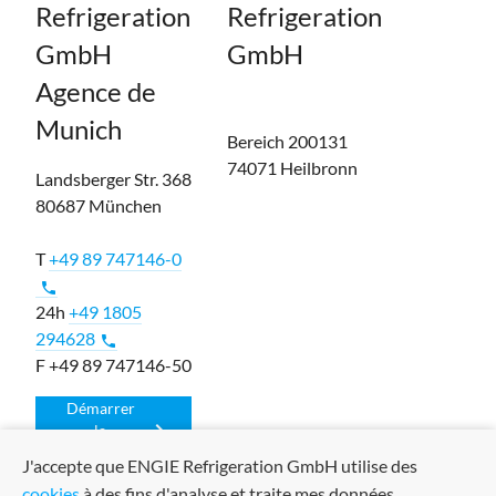
Refrigeration
Refrigeration
GmbH
GmbH
Agence de
Munich
Bereich 200131
74071 Heilbronn
Landsberger Str. 368
80687 München
T
+49 89 747146-0
phone
24h
+49 1805
294628
phone
F +49 89 747146-50
Démarrer
chevron_right
la
navigation
J'accepte que ENGIE Refrigeration GmbH utilise des
cookies
à des fins d'analyse et traite mes données